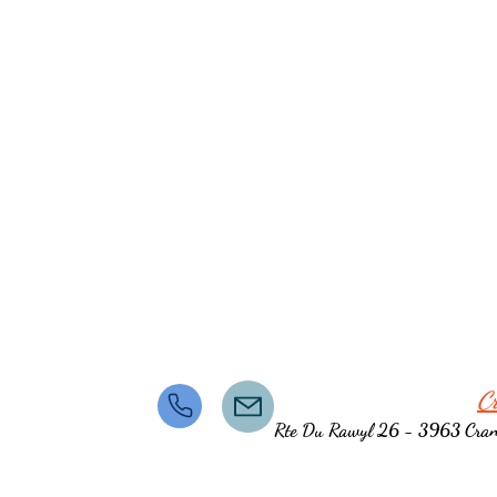
C
Rte Du Rawyl 26 - 3963 Cra